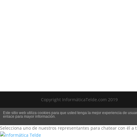
Copyright InformáticaTelde.com 2019
×
Este sitio web utiliza cookies para que usted tenga la mejor experiencia de us
Bienvenidos!
enlace para mayor información.
Selecciona uno de nuestros representantes para chatear con él a