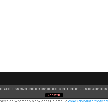
uario. Si continúa navegando está dando su consentimiento para la aceptación de l
ACEPTAR
 través de Whatsapp o envianos un email a
comercial@informaticat